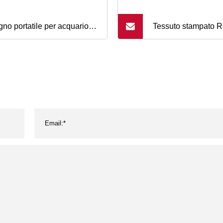
gno portatile per acquario
Tessuto stampato Re
 telone rinforzato in PVC
PA Rivestimento in 
sonalizzato per piscicoltura
tinta unita Imperme
Protezione solare e
Tessuto acrilico pol
Oxford per copertur
esterno