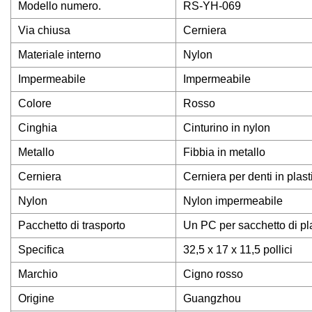
Modello numero.
RS-YH-069
Via chiusa
Cerniera
Materiale interno
Nylon
Impermeabile
Impermeabile
Colore
Rosso
Cinghia
Cinturino in nylon
Metallo
Fibbia in metallo
Cerniera
Cerniera per denti in plast
Nylon
Nylon impermeabile
Pacchetto di trasporto
Un PC per sacchetto di pla
Specifica
32,5 x 17 x 11,5 pollici
Marchio
Cigno rosso
Origine
Guangzhou