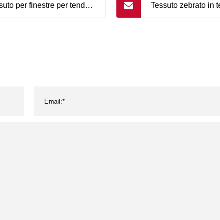
suto per finestre per tende
Tessuto zebrato in t
lgibili per protezione
protezione solare 
re in fibra di vetro PVC
impermeabile e ign
ermeabile per esterni da
dino per produttori