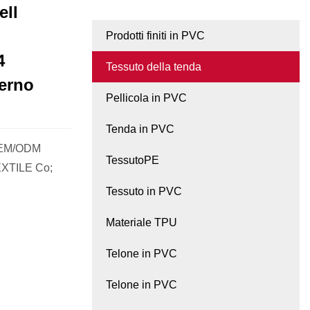
ell
Prodotti finiti in PVC
4
Tessuto della tenda
terno
Pellicola in PVC
Tenda in PVC
 OEM/ODM
TessutoPE
EXTILE Co;
Tessuto in PVC
Materiale TPU
Telone in PVC
Telone in PVC