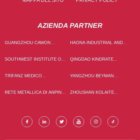
MAPPA DEL SITO
PRIVACY POLICY
AZIENDA PARTNER
GUANGZHOU CAWON
HAONA INDUSTRIAL AND
MACHINERY EQUIPMENT
TRADING CO., LIMITED
CO., LTD
SOUTHWEST INSTITUTE OF
QINGDAO KINDRATE
CHEMICAL
MACHINERY TECHNOLOGY
CO., LTD
TRIFANZ MEDICO
YANGZHOU BEYMAN
DISPOSITIVO CO., LTD
GIOCATTOLI CO., LTD
RETE METALLICA DI ANPING
ZHOUSHAN KOLAITE
CHENRAN CO., LTD.
STRUMENTO CO., LTD