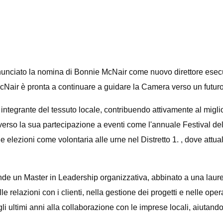
ato la nomina di Bonnie McNair come nuovo direttore esecuti
McNair è pronta a continuare a guidare la Camera verso un futur
tegrante del tessuto locale, contribuendo attivamente al migliora
rso la sua partecipazione a eventi come l'annuale Festival del
e elezioni come volontaria alle urne nel Distretto 1. , dove attua
un Master in Leadership organizzativa, abbinato a una laurea i
 relazioni con i clienti, nella gestione dei progetti e nelle opera
gli ultimi anni alla collaborazione con le imprese locali, aiutandol