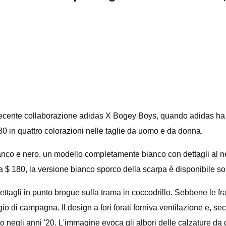
 recente collaborazione adidas X Bogey Boys, quando adidas ha 
80 in quattro colorazioni nelle taglie da uomo e da donna.
bianco e nero, un modello completamente bianco con dettagli al 
o a $ 180, la versione bianco sporco della scarpa è disponibile so
dettagli in punto brogue sulla trama in coccodrillo. Sebbene le f
o di campagna. Il design a fori forati forniva ventilazione e, sec
to negli anni '20. L'immagine evoca gli albori delle calzature da g