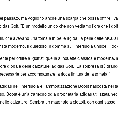
ture del passato, ma vogliono anche una scarpa che possa offrire i
didas Golf. "È un modello unico che non vediamo l'ora che i golf
gn, che avevano una tomaia in pelle rigida, la pelle delle MC80 
lfista moderno. Il guardolo in gomma sull'intersuola unisce il lo
nte per offrire ai golfisti quella silhouette classica e moderna, 
ttore globale delle calzature, adidas Golf. "La sorpresa più gr
 necessarie per accompagnare la ricca finitura della tomaia."
adidas nell'intersuola e l'ammortizzazione Boost nascosta nel ta
o. Boost è un'altra tecnologia proprietaria adidas utilizzata neg
ato nelle calzature. Sembra un materiale a ciottoli, con ogni sa